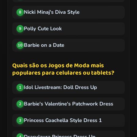
Nicki Minaj's Diva Style
8
Polly Cute Look
9
Barbie on a Date
10
Quais são os Jogos de Moda mais
populares para celulares ou tablets?
Idol Livestream: Doll Dress Up
1
Barbie's Valentine's Patchwork Dress
2
Princess Coachella Style Dress 1
3
Draculaura Princess Dress Up
4