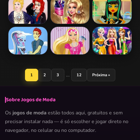
Elsa And Anna
Rapunzel And
Princess Cash
Royals Rock
Belle Shopping
Me Outside
Dress
Disney Princess
Sery Runway
Cleo
Coachella
Dolly Dress Up
Bridesmaid
Makeover
Monster High
Barbie Skating
Princesses
Abbey Dress
Style
Prom Ball
Up
...
1
2
3
12
Próxima »
Sobre Jogos de Moda
Os
jogos de moda
estão todos aqui, gratuitos e sem
precisar instalar nada — é só escolher e jogar direto no
navegador, no celular ou no computador.