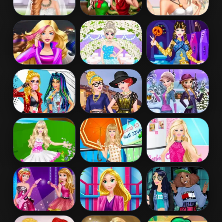
Frozen And
Ladybug And
Barbies Sexy
Ariel Wedding
Elsa Xmas
Bikini Beach
Selfie
Barbie Agent
Elsa
Barbie Monster
Team Dress Up
Bridesmaid
High Dress Up
Makeover
Princess
Princess
Elsa and Anna
Famous
Models at Milan
Winter Dress
Tumblr. Girl
Fashion Week
Up
Barbie Fairy
Barbie In The
Barbie Summer
Dress Up
Rain Dress Up
Fashion