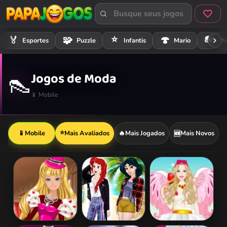
⭐
🏍️
🏅
🧩
🍄
Esportes
Puzzle
Infantis
Mario
Mo
Jogos de Moda
👠
📱 Mobile
⭐
📱
Mobile
Mais Avaliados
🔥
Mais Jogados
Mais Novos
🆕