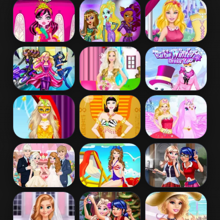
Barbie's
Princess
Barbie Love
Valentine's
Coachella Style
Dress Up
Patchwork
Dress 1
Dress
Draculaura
Princess Vs
Disney Princess
Princess Dress
Monster
Design
Up
Supermodel
Battle
Barbara Spy
Barbie Bride
Barbie Winter
Squad Dress up
Dress Up
Dress Up
Barbie
Barbie
Barbie And The
Masquerade
Egyptian
Pegasus
Dress Up
Princess Dress
Up
Elsa And Anna
Barbie Colorful
Ladybug Elsa
Wedding Party
Swimsuits
College Fashion
Dress Up