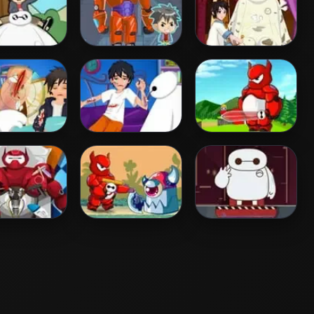
Hero 6 City
Big Hero 6 Rescue
Bighero 6 Baymax
dventure
Hostages
Doctor
Hero 6 Help
Big Hero 6
Big Hero 6 vs
m Surger
Wounds Surgery
Skeleton
e Surgery
Super Big Hero 6
Charge For
atment Of
Baymax
Baymax