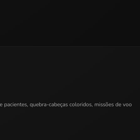
 pacientes, quebra-cabeças coloridos, missões de voo