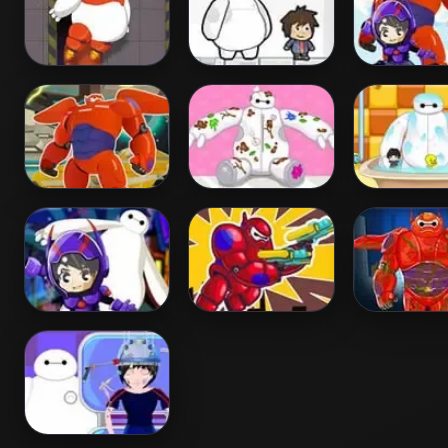
Big Hero 6 Fly
Baymax Go
Robot Ki
Adventure
Adventure
Adventu
Big Hero 6 Agents
Repair Doll
Baymax Ta
Baymax
Showe
Big Hero 6 Vs
Big Hero 6
Baymax A
Zombie Wat
Sharpshooter
Maintena