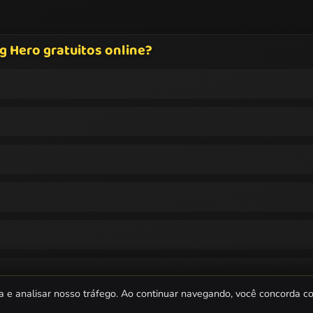
g Hero gratuitos online?
a e analisar nosso tráfego. Ao continuar navegando, você concorda 