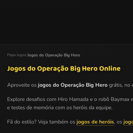
Papa Jogos
/
Jogos do Operação Big Hero
Jogos do Operação Big Hero Online
Aproveite os
jogos do Operação Big Hero
grátis, no 
Explore desafios com Hiro Hamada e o robô Baymax em
e testes de memória com os heróis da equipe.
Fã do estilo? Veja também os
jogos de heróis
, os
jog