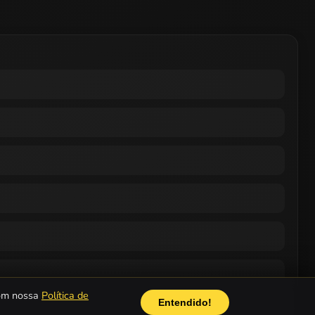
com nossa
Política de
Entendido!