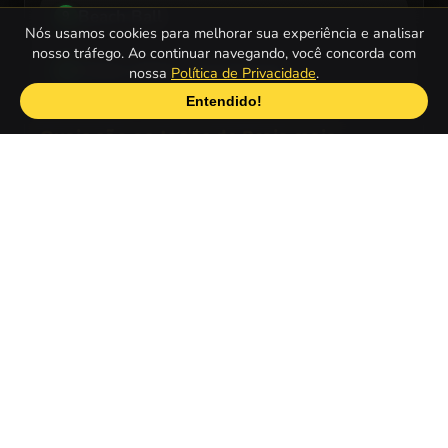
Beach Ball
9
Nós usamos cookies para melhorar sua experiência e analisar
nosso tráfego. Ao continuar navegando, você concorda com
Hottie Obtém impertinente
10
nossa
Política de Privacidade
.
Entendido!
Quais são os Jogos de Praia mais
populares para celulares ou tablets?
Princess Coachella Style Dress 1
1
Moto Beach Ride
2
Barbies Sexy Bikini Beach
3
Barbie Colorful Swimsuits Dress Up
4
Dotted Girl Private Beach
5