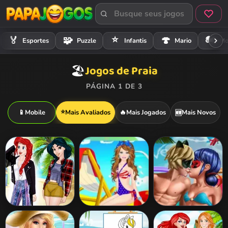
⭐
🏍️
🏅
🧩
🍄
Esportes
Puzzle
Infantis
Mario
Mo
Jogos de Praia
🏖️
PÁGINA 1 DE 3
⭐
📱
Mobile
Mais Avaliados
🔥
Mais Jogados
Mais Novos
🆕
Princess
Barbie Colorful
Dotted Girl
Coachella Style
Swimsuits Dress
Private Beach