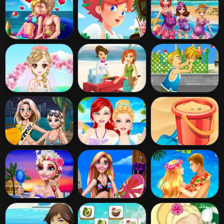
Vacation
Fashion
Ellie Private
Beach Bar
Moms Summer
Beach
Break
Wanna Be Pretty
Froyo Bar
Street Shot
Bride
Girls Surf
Princess Summer
Sand Trap
Contest
Designer
Hollywood
Rachel Summer
Hawaii Beach
🖥️
Superstar Make
Fashion Trends
Kissing