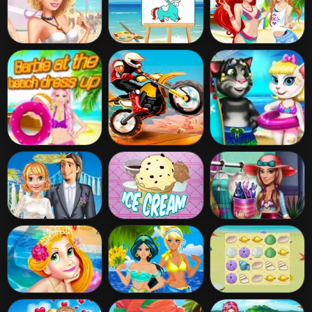
Dress 1
Up
Barbies Sexy
Pony Coloring
Disney Princess
Bikini Beach
Book 4
Beach Fashion 1
Barbie At The
Moto Beach Ride
Angela And Tom
Beach Dress Up
Beach Vacation
Princess Boho
Ice Cream
Tris Beachwear
Wedding Rivals
Dolly Dress up
Rapunzel Sweet
Princess Beach
Shell Challenge