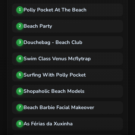
Polly Pocket At The Beach
1
Beach Party
2
Douchebag - Beach Club
3
Swim Class Venus Mcflytrap
4
Surfing With Polly Pocket
5
Shopaholic Beach Models
6
Beach Barbie Facial Makeover
7
As Férias da Xuxinha
8