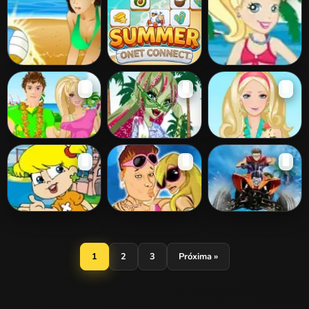
Up
Summer Beach
Summer Onet
Polly Pocket At
🖥️
🖥️
🖥️
Connect
The Beach
Beach Party
Swim Class
Beach Barbie
🖥️
🖥️
🖥️
Venus Mcflytrap
Facial Makeover
As Férias da
Douchebag -
Beach Parking
Xuxinha
Beach Club
1
2
3
Próxima »