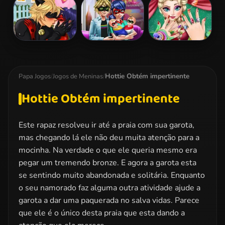
Snow White
Lego Princesses
Ladybug Sauna
Patchwork
Realife
Dress
Miraculous
Dotted Girl
Elsa Christmas
Ladybug
Family Day
Manicure
Kissing
Hottie Obtém impertinente
Papa Jogos
/
Jogos de Meninas
/
Hottie Obtém impertinente
Este rapaz resolveu ir até a praia com sua garota,
mas chegando lá ele não deu muita atenção para a
mocinha. Na verdade o que ele queria mesmo era
pegar um tremendo bronze. E agora a garota esta
se sentindo muito abandonada e solitária. Enquanto
o seu namorado faz alguma outra atividade ajude a
garota a dar uma paquerada no salva vidas. Parece
que ele é o único desta praia que esta dando a