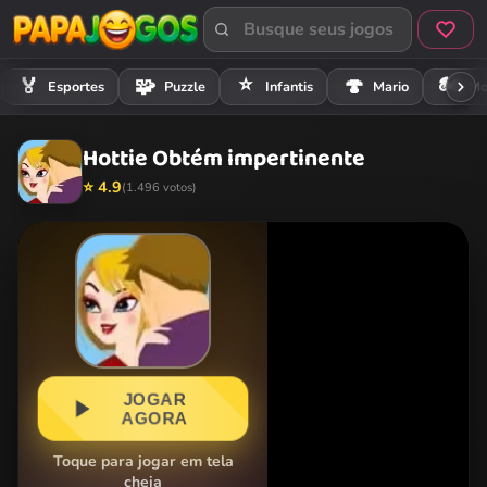
⭐
🏍️
🏅
🧩
🍄
Esportes
Puzzle
Infantis
Mario
Mo
Hottie Obtém impertinente
⭐ 4.9
(1.496 votos)
JOGAR
AGORA
Toque para jogar em tela
cheia