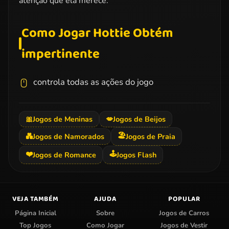
atenção que ela merece.
Como Jogar Hottie Obtém
impertinente
controla todas as ações do jogo
🎀
Jogos de Meninas
💋
Jogos de Beijos
🏖️
💑
Jogos de Namorados
Jogos de Praia
❤️
🕹️
Jogos de Romance
Jogos Flash
VEJA TAMBÉM
AJUDA
POPULAR
Página Inicial
Sobre
Jogos de Carros
Top Jogos
Como Jogar
Jogos de Vestir