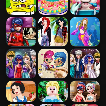
Spongebob
Barbies
Angela Real
Restaurant
Birthday Cake
Dentist
Pregnant
Princess
Barbie
Dotted Girl
Coachella Style
Mermaid
Emergency
Dress 1
Princess
Couples New
Shimmer and
Ladybug
Year Party
Shine Coloring
Wedding Royal
Book
Guests