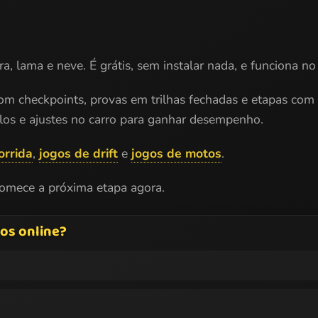
ra, lama e neve. É grátis, sem instalar nada, e funciona no
 com checkpoints, provas em trilhas fechadas e etapas co
ulos e ajustes no carro para ganhar desempenho.
orrida
,
jogos de drift
e
jogos de motos
.
comece a próxima etapa agora.
tos online?