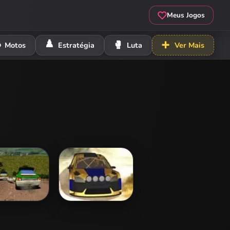
Meus Jogos
️
♟️
🥊
➕
Motos
Estratégia
Luta
Ver Mais
ational Rally
Super Rally
age 2014
Challenge 2