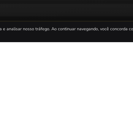
a e analisar nosso tráfego. Ao continuar navegando, você concorda 
ara celulares ou tablets?