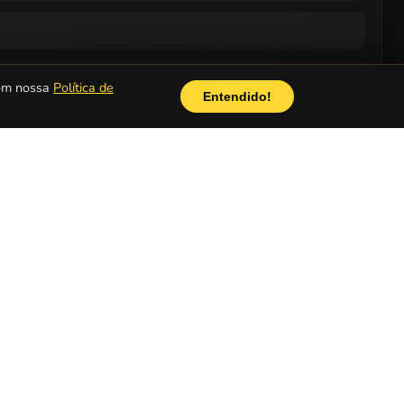
com nossa
Política de
Entendido!