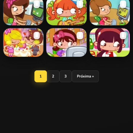
Pet Store
Theme Park
Mother's Day
🖥️
🖥️
🖥️
Slacking
Slacking
Slacking
Office Slacking 7
Summer Camp
Office Slacking 8
🖥️
🖥️
🖥️
- Valentine's Day
Slacking
Valentines Day
Computer
Mall Slacking
Slacking 2014
Slacking
1
2
3
Próxima »