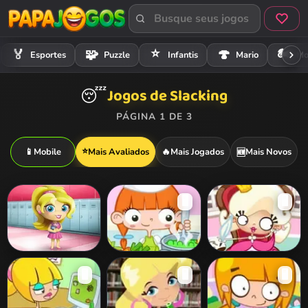
⭐
🏍️
🏅
🧩
🍄
Esportes
Puzzle
Infantis
Mario
Mo
Jogos de Slacking
😴
PÁGINA 1 DE 3
⭐
📱
Mobile
Mais Avaliados
🔥
Mais Jogados
Mais Novos
🆕
🖥️
🖥️
Slacking School
Cooking Slacking
Princess Slacking
🖥️
🖥️
🖥️