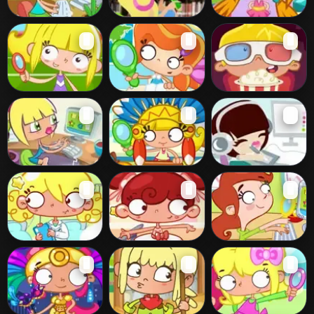
Office Slacking 9
Library Slacking
Cleaning
🖥️
🖥️
🖥️
Slacking
Cheerleader
Detention
Cinema Slacking
🖥️
🖥️
🖥️
Slacking
Slacking
Office Slacking 5
Thanksgiving
Office Slacking 3
🖥️
🖥️
🖥️
Slacking
Nurse Slacking
Ballet Slacking
Easter Slacking
🖥️
🖥️
🖥️