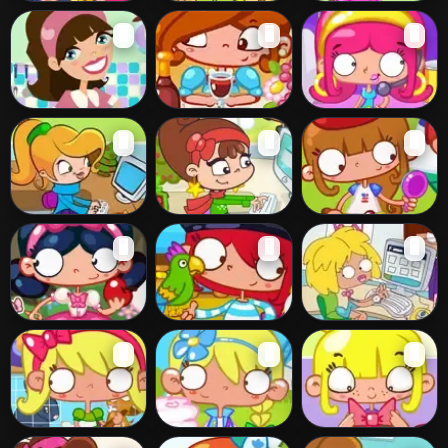
Carnival Slacking
Pony Slacking
Salon Slacking
🖥️
🖥️
🖥️
Restaurant
Dinner Party
Pop Star
🖥️
🖥️
🖥️
Slacking
Slacking
Slacking
Office Slacking 6
Christmas
Independence
🖥️
🖥️
🖥️
Slacking
Day Slacking
Fairy Tale
Pirate Slacking
Office Slacking 4
🖥️
🖥️
🖥️
Slacking