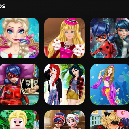
os
Elsa Frozen Brain
Barbie's
Ladybug Secret
Surgery
Valentine's
Mission
Patchwork Dress
Pregnant Dotted
Princess
Barbie Mermaid
Girl Emergency
Coachella Style
Princess
Dress 1