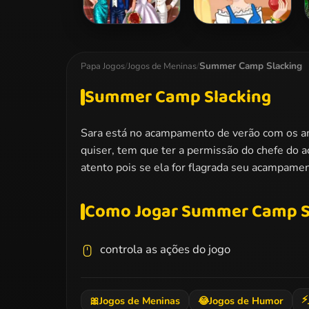
Ladybug
Snow White
Wedding Royal
Patchwork Dress
Guests
Summer Camp Slacking
Papa Jogos
/
Jogos de Meninas
/
Summer Camp Slacking
Sara está no acampamento de verão com os ami
quiser, tem que ter a permissão do chefe do a
atento pois se ela for flagrada seu acampament
Como Jogar Summer Camp S
controla as ações do jogo
⚡
🎀
Jogos de Meninas
😂
Jogos de Humor