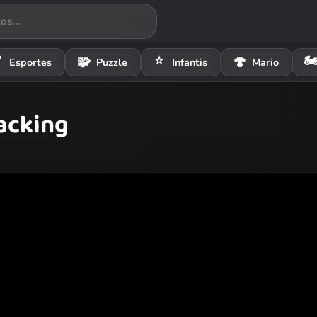
⭐
🏍

🧩
🍄
Esportes
Puzzle
Infantis
Mario
acking