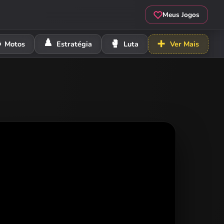
Meus Jogos
️
♟️
🥊
➕
Motos
Estratégia
Luta
Ver Mais