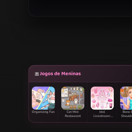
Jogos de Meninas
🎀
Organizing Fun
Cat Mini
Idol
Bone 
Restaurant
Livestream:
Should
Doll Dress Up