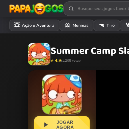
💥
🎀
🔫

Ação e Aventura
Meninas
Tiro
Summer Camp Sl
⭐ 4.9
(1.205 votos)
JOGAR
AGORA