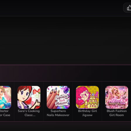
Doctor
Sara's Cooking
Superhero
Birthday Girl
Blush Fashion
er Case
Class:
Nails Makeover
Jigsaw
Girl Room
Strawberry
Parfait