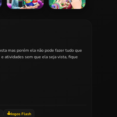
Dotted Girl
Elsa Christmas
Family Day
Manicure
osta mas porém ela não pode fazer tudo que
e atividades sem que ela seja vista, fique
🕹️
g
Jogos Flash