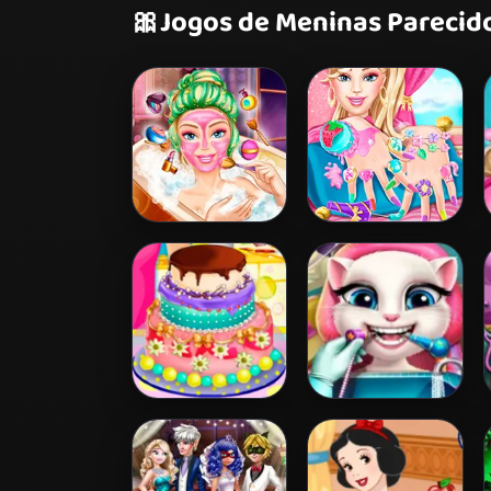
🎀
Jogos de Meninas Parecid
Barbie Beauty
Barbie Nails Spa
Bath
Barbies Birthday
Angela Real
Cake
Dentist