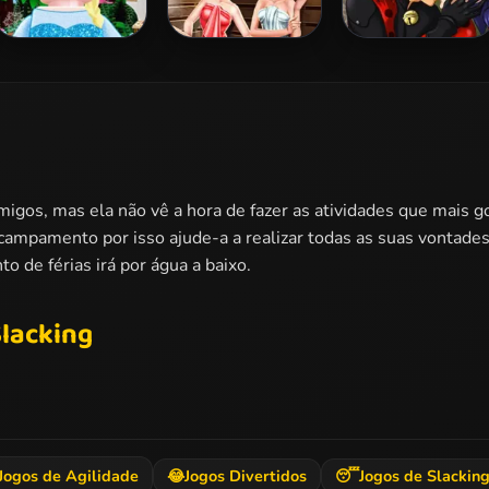
Lego Princesses
Ladybug Sauna
Miraculous
Realife
Ladybug Kissing
gos, mas ela não vê a hora de fazer as atividades que mais g
campamento por isso ajude-a a realizar todas as suas vontades 
o de férias irá por água a baixo.
lacking
Jogos de Agilidade
😂
Jogos Divertidos
😴
Jogos de Slackin