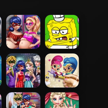
Hero Dolls
Spongebob
Pregnant BFFs
Restaurant
Couples New Year
Shimmer and
Party
Shine Coloring
Book