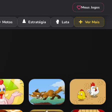
Meus Jogos
️
♟️
🥊
➕
Motos
Estratégia
Luta
Ver Mais
e Chicky
Fox Fury
Mia Pasture Life