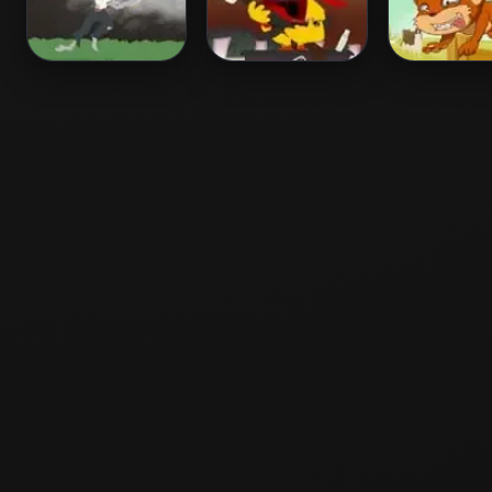
Zombie Hearts
La Revolutionz
Fox Farm At
Chicken