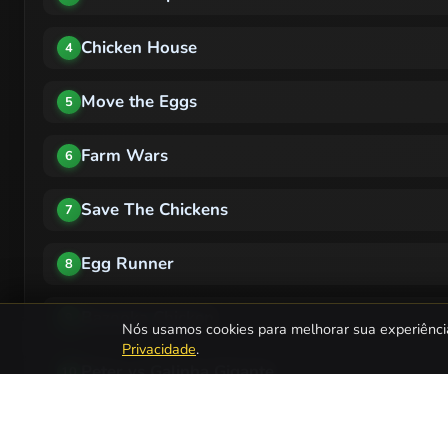
Chicken House
4
Move the Eggs
5
Farm Wars
6
Save The Chickens
7
Egg Runner
8
Bazooka Chicken
9
Nós usamos cookies para melhorar sua experiênci
Privacidade
.
Peter vs Galinha Gigante
10
Quais são os Jogos de Galinhas mais popular