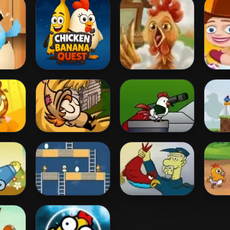
r
Chicken Banana
Eggsplosive
Easte
Quest
Chicken Chaser
Bazooka Chicken
Chick
 Dog
Egg Runner
Birds Catcher
Chick