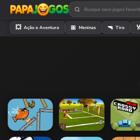
💥
🎀
🔫

Ação e Aventura
Meninas
Tiro
Angry Fish
Moorhuhn Football
Crossy R