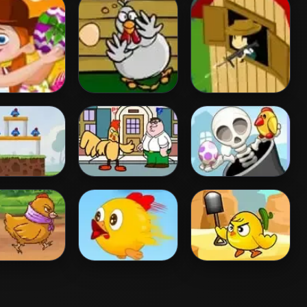
r Shop
Egg Throw
Farm Wars
en House
Peter vs Galinha
Skeleton Launcher
Gigante
en Running
Angry Chicken
Chicken Duck
Miner