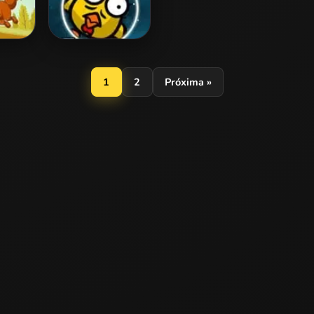
tack
Cluck-O-Nauts
1
2
Próxima »