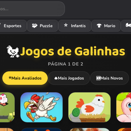
⭐
🏍

🧩
🍄
Esportes
Puzzle
Infantis
Mario
Jogos de Galinhas
🐔
PÁGINA 1 DE 2
⭐
Mais Avaliados
🔥
Mais Jogados
Mais Novos
🆕
oad
Angry Chickens
Egg Go
Bubbl