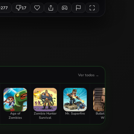
277
17
Ver todos →
Age of
Zombie Hunter
Mr. Superfire
Bullet Guide
Galaxy
Zombies
Survival
Wick
Defe
Ga