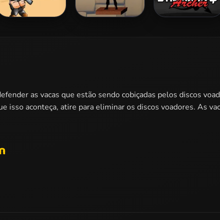
Captain War:
Shadow Archers
Stickman Archer
Zombie Killer
4
 defender as vacas que estão sendo cobiçadas pelos discos voa
ue isso aconteça, atire para eliminar os discos voadores. As va
n