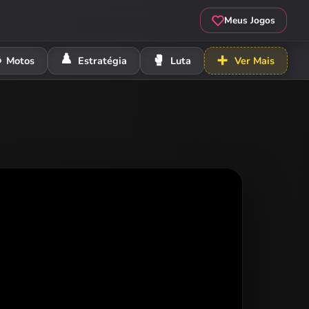
Meus Jogos
️
♟️
🥊
➕
Motos
Estratégia
Luta
Ver Mais