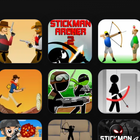
Gunblood
Stickman Archer
Apple Shooter
2
Cowboy Shoot
Stickman Army:
Stickman Archer
Zombies
The Resistance
Online