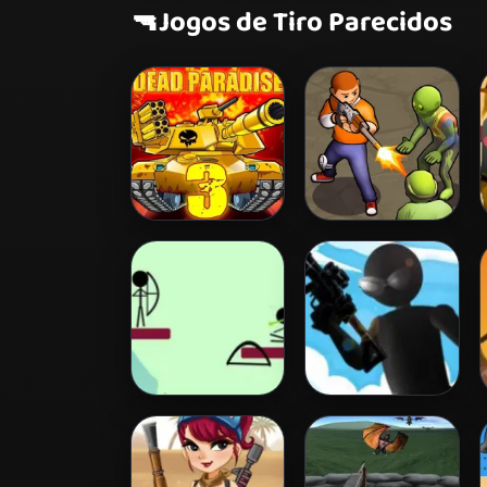
🔫
Jogos de Tiro Parecidos
Dead Paradise 3
Zombie Survival
Archery
Tactical Squad