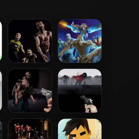
Zombie Invasion
Galactic Run
Guardians Galaxy
Dead City
Run Into Death