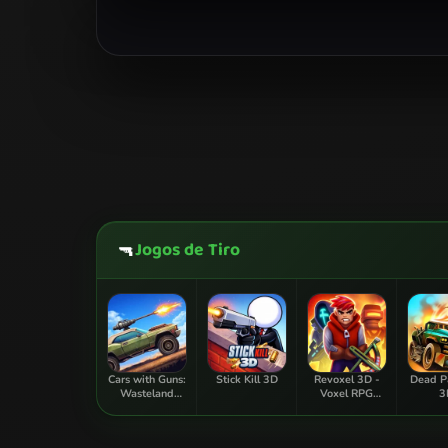
Jogos de Tiro
🔫
Cars with Guns:
Stick Kill 3D
Revoxel 3D -
Dead P
Wasteland
Voxel RPG
3
Showdown
Shooter