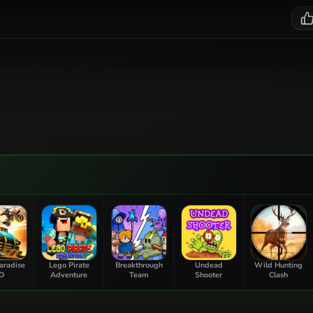
aradise
Lego Pirate
Breakthrough
Undead
Wild Hunting
D
Adventure
Team
Shooter
Clash