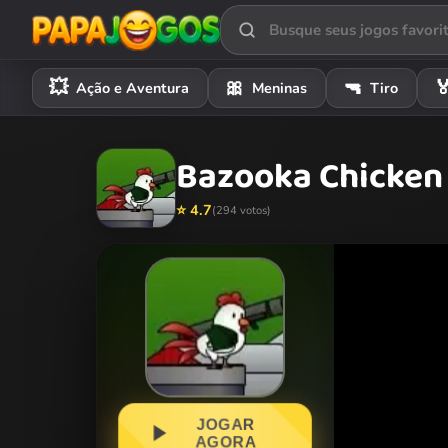
💥
🎀
🔫

Ação e Aventura
Meninas
Tiro
Bazooka Chicken
⭐ 4.7
(294 votos)
JOGAR
AGORA