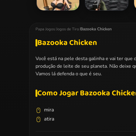
Mummy Hunter
Tower Defense vs
Monsters
Bazooka Chicken
Papa Jogos
/
Jogos de Tiro
/
Bazooka Chicken
Você está na pele desta galinha e vai ter que
produção de leite de seu planeta. Não deixe q
Vamos lá defenda o que é seu.
Como Jogar Bazooka Chicke
mira
atira