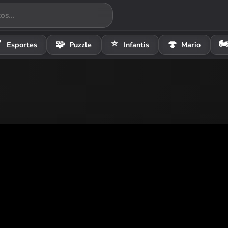
⭐
🏍

🧩
🍄
Esportes
Puzzle
Infantis
Mario