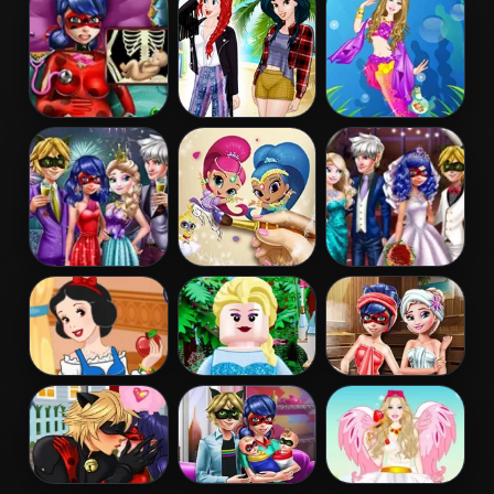
Restaurant
Birthday Cake
Dentist
Pregnant
Princess
Barbie
Dotted Girl
Coachella Style
Mermaid
Emergency
Dress 1
Princess
Couples New
Shimmer and
Ladybug
Year Party
Shine Coloring
Wedding Royal
Book
Guests
Snow White
Lego Princesses
Ladybug Sauna
Patchwork
Realife
Dress