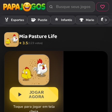
⭐
🏍️
🏅
🧩
🍄
Esportes
Puzzle
Infantis
Mario
Mo
Mia Pasture Life
⭐ 3.5
(123 votos)
JOGAR
AGORA
Toque para jogar em tela
cheia