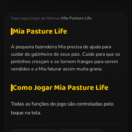
Miraculous
Dotted Girl
Barbie Love
Ladybug
Family Day
Dress Up
Kissing
Mia Pasture Life
Papa Jogos
/
Jogos de Meninas
/
Mia Pasture Life
A pequena fazendeira Mia precisa de ajuda para
cuidar do galinheiro do seus pais. Cuide para que os
pintinhos cresçam e se tornem frangos para serem
vendidos e a Mia faturar assim muita grana.
Como Jogar Mia Pasture Life
Todas as funções do jogo são controladas pelo
toque na tela.