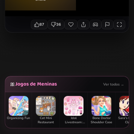
87
36
Jogos de Meninas
🎀
Ver todos →
Organizing Fun
Cat Mini
Idol
Bone Doctor
Sara's Co
Restaurant
Livestream:
Shoulder Case
Class:
Doll Dress Up
Strawbe
Parfai