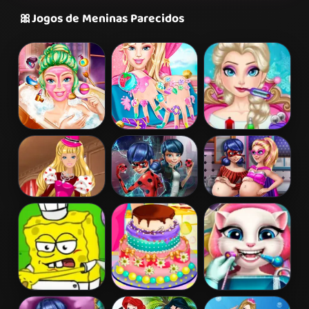
🎀
Jogos de Meninas Parecidos
Barbie Beauty
Barbie Nails
Elsa Frozen
Bath
Spa
Brain Surgery
Barbie's
Ladybug Secret
Hero Dolls
Valentine's
Mission
Pregnant BFFs
Patchwork
Dress
Spongebob
Barbies
Angela Real