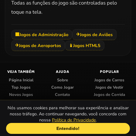
Todas as funções do jogo são controladas pelo
toque na tela.
✈️
🏢
Jogos de Administração
Jogos de Aviões
✈️
Jogos de Aeroportos
📱
Jogos HTML5
VEJA TAMBÉM
AJUDA
POPULAR
Página Inicial
Sobre
Jogos de Carros
Top Jogos
Como Jogar
Jogos de Vestir
Novos Jogos
Contato
Jogos de Corrida
Categorias
Enviar Jogo
Jogos do Papa Louie
Nós usamos cookies para melhorar sua experiência e analisar
Centro de Privacidade
Jogos de Colorir
nosso tráfego. Ao continuar navegando, você concorda com
nossa
Política de Privacidade
.
© 2026 Papa Jogos — Jogos Online Grátis.
Entendido!