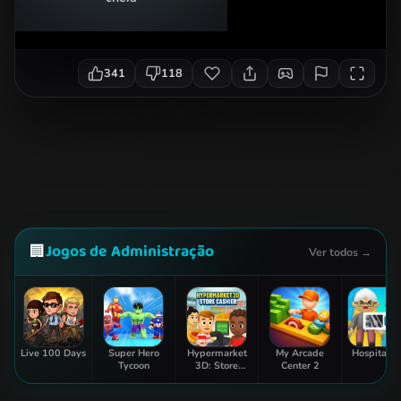
341
118
Jogos de Administração
🏢
Ver todos →
Live 100 Days
Super Hero
Hypermarket
My Arcade
Hospital In
Tycoon
3D: Store
Center 2
Cashier