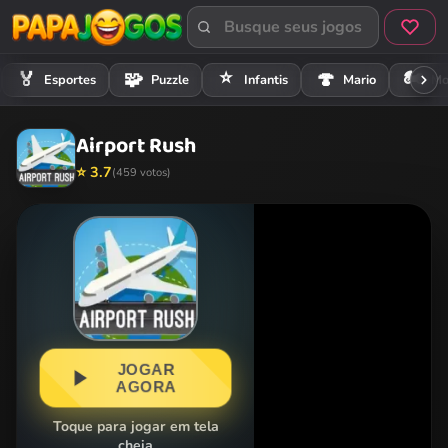
⭐
🏍️
🏅
🧩
🍄
Esportes
Puzzle
Infantis
Mario
Mo
Airport Rush
⭐ 3.7
(459 votos)
JOGAR
AGORA
Toque para jogar em tela
cheia