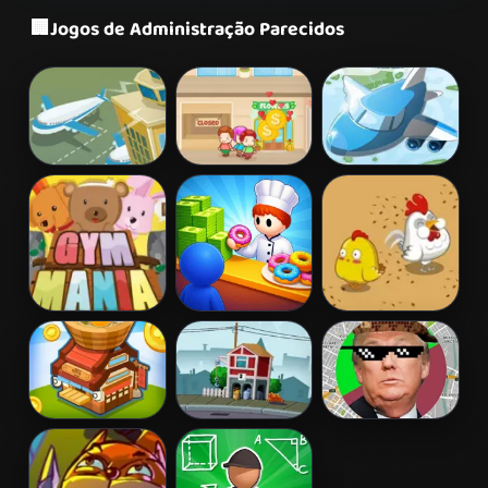
🏢
Jogos de Administração Parecidos
Flight Rush
Super Mall
Airport Rush
Hour
Gym Mania
My Cake Shop
Mia Pasture
Life
Happy Dessert
Tiny Town
Badass Quest