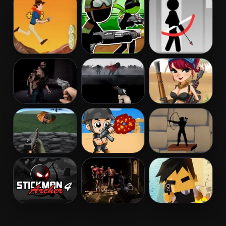
Guardians
Galaxy
Cowboy Shoot
Stickman
Stickman
Zombies
Army: The
Archer Online
Resistance
Dead City
Run Into Death
Mummy Hunter
Tower Defense
Captain War:
Shadow
vs Monsters
Zombie Killer
Archers
Stickman
Zombie
Hitman Rush
Archer 4
Dungeon