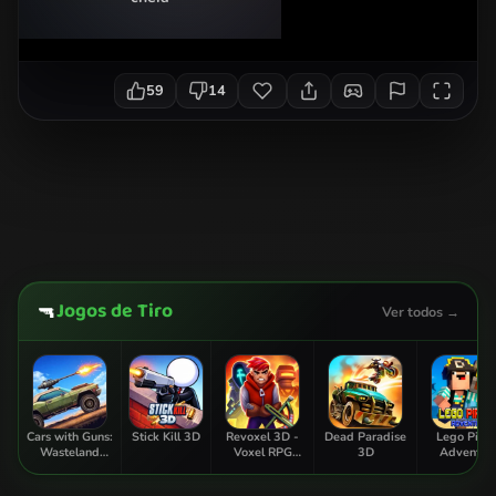
59
14
Jogos de Tiro
🔫
Ver todos →
Cars with Guns:
Stick Kill 3D
Revoxel 3D -
Dead Paradise
Lego Pirat
Wasteland
Voxel RPG
3D
Adventur
Showdown
Shooter