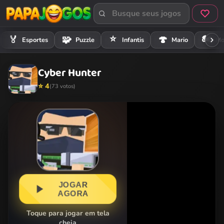
⭐
🏍️
🏅
🧩
🍄
Esportes
Puzzle
Infantis
Mario
Mo
Cyber Hunter
⭐ 4
(73 votos)
JOGAR
AGORA
Toque para jogar em tela
cheia