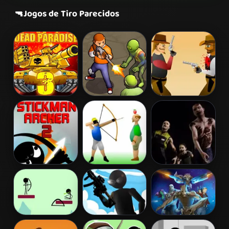
🔫
Jogos de Tiro Parecidos
Dead Paradise
Zombie
Gunblood
3
Survival
Stickman
Apple Shooter
Zombie
Archer 2
Invasion
Archery
Tactical Squad
Galactic Run