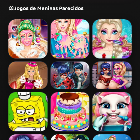
🎀
Jogos de Meninas Parecidos
Barbie Beauty
Barbie Nails
Elsa Frozen
Bath
Spa
Brain Surgery
Barbie's
Ladybug Secret
Hero Dolls
Valentine's
Mission
Pregnant BFFs
Patchwork
Dress
Spongebob
Barbies
Angela Real