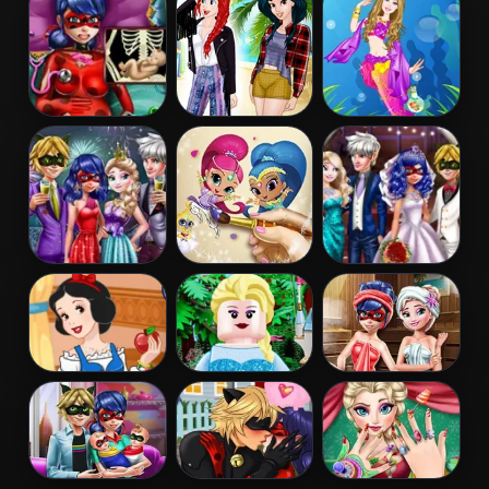
Restaurant
Birthday Cake
Dentist
Pregnant
Princess
Barbie
Dotted Girl
Coachella Style
Mermaid
Emergency
Dress 1
Princess
Couples New
Shimmer and
Ladybug
Year Party
Shine Coloring
Wedding Royal
Book
Guests
Snow White
Lego Princesses
Ladybug Sauna
Patchwork
Realife
Dress