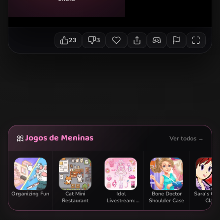
23
3
Jogos de Meninas
🎀
Ver todos →
Organizing Fun
Cat Mini
Idol
Bone Doctor
Sara's Co
Restaurant
Livestream:
Shoulder Case
Class:
Doll Dress Up
Strawbe
Parfai