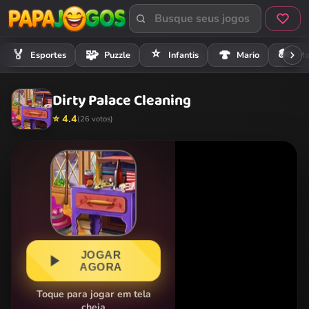
⭐
🏍️
🏅
🧩
🍄
Esportes
Puzzle
Infantis
Mario
Mo
Dirty Palace Cleaning
⭐ 4.4
(26 votos)
JOGAR
AGORA
Toque para jogar em tela
cheia