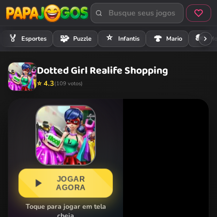
⭐
🏍️
🏅
🧩
🍄
Esportes
Puzzle
Infantis
Mario
Mo
Dotted Girl Realife Shopping
⭐ 4.3
(109 votos)
JOGAR
AGORA
Toque para jogar em tela
cheia