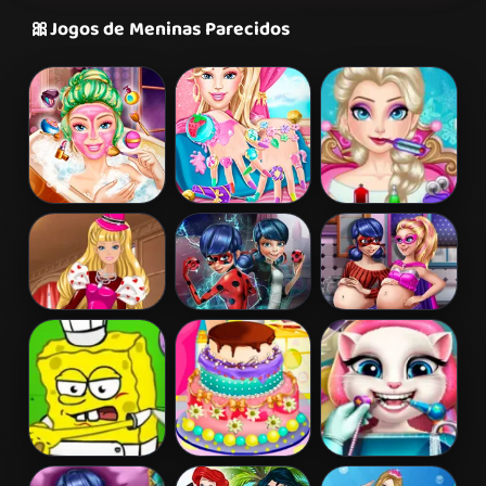
🎀
Jogos de Meninas Parecidos
Barbie Beauty
Barbie Nails
Elsa Frozen
Bath
Spa
Brain Surgery
Barbie's
Ladybug Secret
Hero Dolls
Valentine's
Mission
Pregnant BFFs
Patchwork
Dress
Spongebob
Barbies
Angela Real