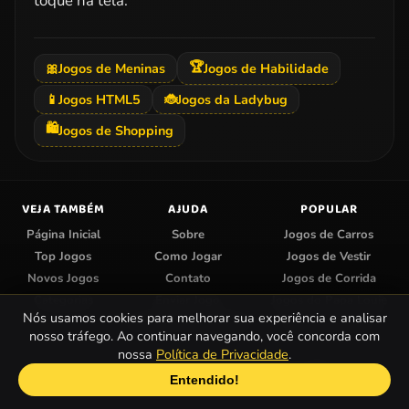
toque na tela.
🏆
🎀
Jogos de Meninas
Jogos de Habilidade
📱
Jogos HTML5
🐞
Jogos da Ladybug
🛍️
Jogos de Shopping
VEJA TAMBÉM
AJUDA
POPULAR
Página Inicial
Sobre
Jogos de Carros
Top Jogos
Como Jogar
Jogos de Vestir
Novos Jogos
Contato
Jogos de Corrida
Categorias
Enviar Jogo
Jogos do Papa Louie
Nós usamos cookies para melhorar sua experiência e analisar
Centro de Privacidade
Jogos de Colorir
nosso tráfego. Ao continuar navegando, você concorda com
nossa
Política de Privacidade
.
© 2026 Papa Jogos — Jogos Online Grátis.
Entendido!