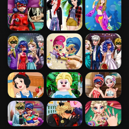
Restaurant
Birthday Cake
Dentist
Pregnant
Princess
Barbie
Dotted Girl
Coachella Style
Mermaid
Emergency
Dress 1
Princess
Couples New
Shimmer and
Ladybug
Year Party
Shine Coloring
Wedding Royal
Book
Guests
Snow White
Lego Princesses
Ladybug Sauna
Patchwork
Realife
Dress