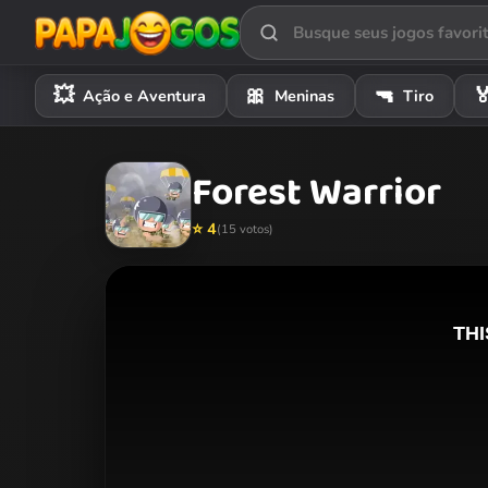
💥
🎀
🔫

Ação e Aventura
Meninas
Tiro
Forest Warrior
⭐ 4
(15 votos)