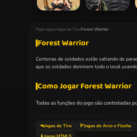
Mummy Hunter
Tower Defense vs
Monsters
Forest Warrior
Papa Jogos
/
Jogos de Tiro
/
Forest Warrior
Centenas de soldados estão saltando de paraqu
que os soldados dominem todo o local usando 
Como Jogar Forest Warrior
Todas as funções do jogo são controladas p
🔫
Jogos de Tiro
🏹
Jogos de Arco e Flecha
📱
Jogos HTML5