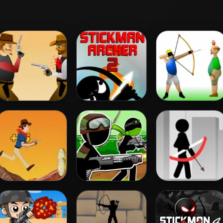
Gunblood
Stickman Archer
Apple Shooter
2
Cowboy Shoot
Stickman Army:
Stickman Archer
Zombies
The Resistance
Online