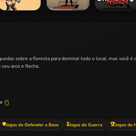
Captain War:
Shadow Archers
Stickman Archer
Zombie Killer
4
edas sobre a floresta para dominar todo o local, mas você é o
seu arco e flecha.
or
🛡️
🎖️
🏆
Jogos de Defender a Base
Jogos de Guerra
Jogos de 