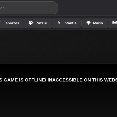
⭐
🏍

🧩
🍄
Esportes
Puzzle
Infantis
Mario