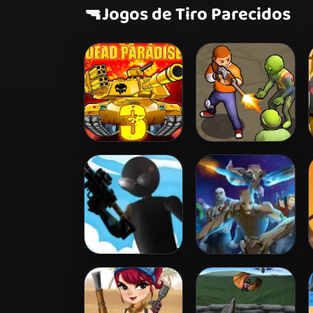
🔫
Jogos de Tiro Parecidos
Dead Paradise 3
Zombie Survival
Tactical Squad
Galactic Run
Guardians Galaxy