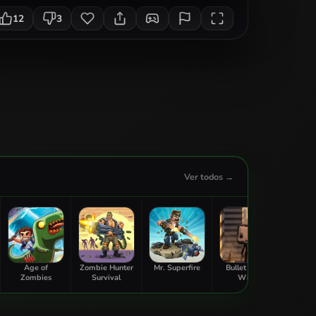
12
3
Ver todos →
Age of
Zombie Hunter
Mr. Superfire
Bullet Guide
Galaxy
Zombies
Survival
Wick
Defe
Ga