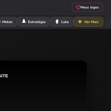
Meus Jogos
️
♟️
🥊
➕
Motos
Estratégia
Luta
Ver Mais