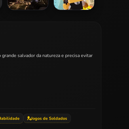
Zombie Dungeon
Hitman Rush
Challenge
 grande salvador da natureza e precisa evitar
Habilidade
💂
Jogos de Soldados