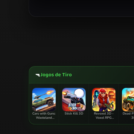
Jogos de Tiro
🔫
Cars with Guns:
Stick Kill 3D
Revoxel 3D -
Dead P
Wasteland
Voxel RPG
3
Showdown
Shooter