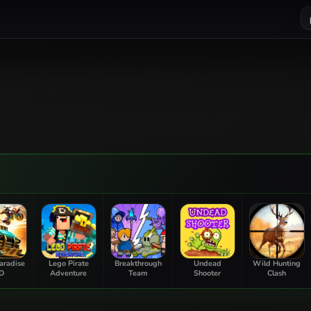
aradise
Lego Pirate
Breakthrough
Undead
Wild Hunting
D
Adventure
Team
Shooter
Clash