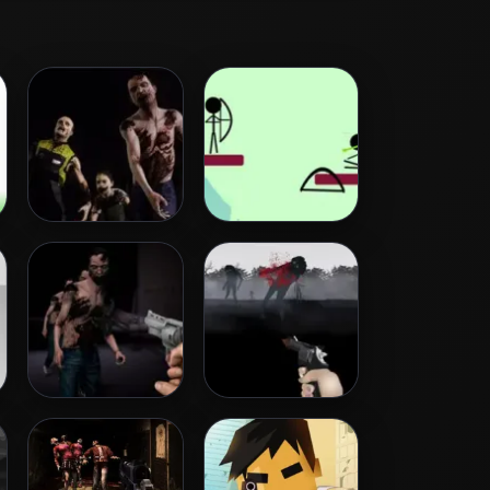
Zombie Invasion
Archery
Dead City
Run Into Death