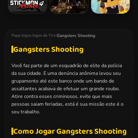
Stickman
Zombie
Hitman Rush
Archer 4
Dungeon
Challenge
Gangsters Shooting
Papa Jogos
/
Jogos de Tiro
/
Gangsters Shooting
Você faz parte de um esquadrão de elite da polícia
da sua cidade. E uma denúncia anônima levou seu
grupamento até este banco onde um bando de
assaltantes acabava de efetuar um grande roubo.
Atire contra esses criminosos, evite que mais
pessoas saiam feriadas, está é sua missão este é o
seu trabalho.
Como Jogar Gangsters Shooting