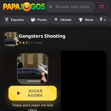
⭐
🏍️
🏅
🧩
🍄
Esportes
Puzzle
Infantis
Mario
Mo
Gangsters Shooting
⭐ 4.7
(217 votos)
JOGAR
AGORA
Toque para jogar em tela
cheia