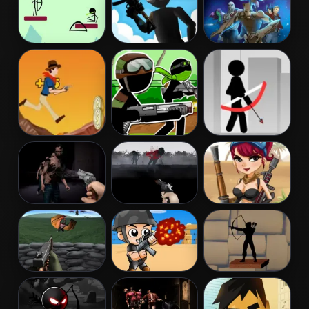
Archer 2
Invasion
Archery
Tactical Squad
Galactic Run
Guardians
Galaxy
Cowboy Shoot
Stickman
Stickman
Zombies
Army: The
Archer Online
Resistance
Dead City
Run Into Death
Mummy Hunter
Tower Defense
Captain War:
Shadow
vs Monsters
Zombie Killer
Archers