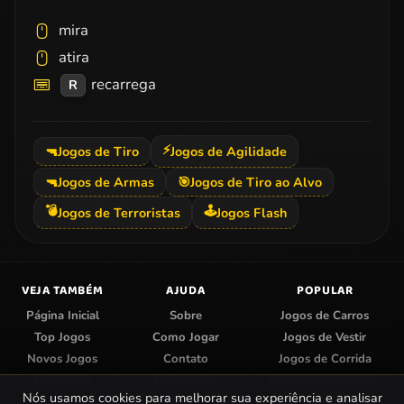
mira
atira
recarrega
R
⚡
🔫
Jogos de Tiro
Jogos de Agilidade
🔫
Jogos de Armas
🎯
Jogos de Tiro ao Alvo
💣
🕹️
Jogos de Terroristas
Jogos Flash
VEJA TAMBÉM
AJUDA
POPULAR
Página Inicial
Sobre
Jogos de Carros
Top Jogos
Como Jogar
Jogos de Vestir
Novos Jogos
Contato
Jogos de Corrida
Categorias
Enviar Jogo
Jogos do Papa Louie
Nós usamos cookies para melhorar sua experiência e analisar
Centro de Privacidade
Jogos de Colorir