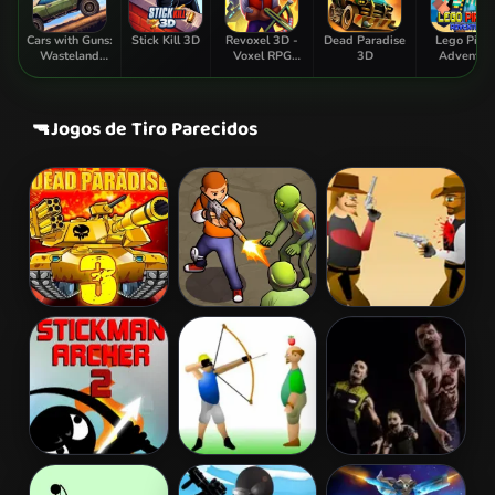
Cars with Guns:
Stick Kill 3D
Revoxel 3D -
Dead Paradise
Lego Pirat
Wasteland
Voxel RPG
3D
Adventur
Showdown
Shooter
🔫
Jogos de Tiro Parecidos
Dead Paradise
Zombie
Gunblood
3
Survival
Stickman
Apple Shooter
Zombie