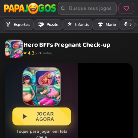
⭐
🏍️
🏅
🧩
🍄
Esportes
Puzzle
Infantis
Mario
Mo
Hero BFFs Pregnant Check-up
⭐ 4.3
(776 votos)
JOGAR
AGORA
Toque para jogar em tela
cheia