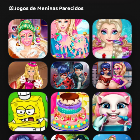
🎀
Jogos de Meninas Parecidos
Barbie Beauty
Barbie Nails
Elsa Frozen
Bath
Spa
Brain Surgery
Barbie's
Ladybug Secret
Hero Dolls
Valentine's
Mission
Pregnant BFFs
Patchwork
Dress
Spongebob
Barbies
Angela Real