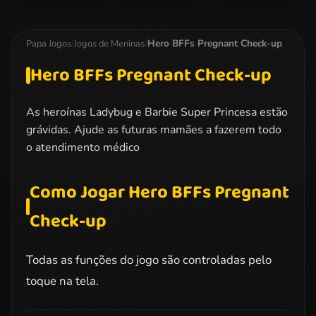
Miraculous
Dotted Girl
Elsa Christmas
Ladybug
Family Day
Manicure
Kissing
Hero BFFs Pregnant Check-up
Papa Jogos
/
Jogos de Meninas
/
Hero BFFs Pregnant Check-up
As heroínas Ladybug e Barbie Super Princesa estão
grávidas. Ajude as futuras mamães a fazerem todo
o atendimento médico
Como Jogar Hero BFFs Pregnant
Check-up
Todas as funções do jogo são controladas pelo
toque na tela.