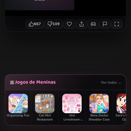
667
109
Jogos de Meninas
🎀
Ver todos →
Organizing Fun
Cat Mini
Idol
Bone Doctor
Sara's Co
Restaurant
Livestream:
Shoulder Case
Class:
Doll Dress Up
Strawbe
Parfai