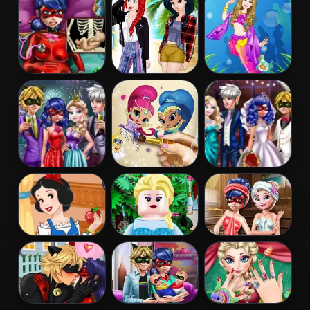
Restaurant
Birthday Cake
Dentist
Pregnant
Princess
Barbie
Dotted Girl
Coachella Style
Mermaid
Emergency
Dress 1
Princess
Couples New
Shimmer and
Ladybug
Year Party
Shine Coloring
Wedding Royal
Book
Guests
Snow White
Lego Princesses
Ladybug Sauna
Patchwork
Realife
Dress