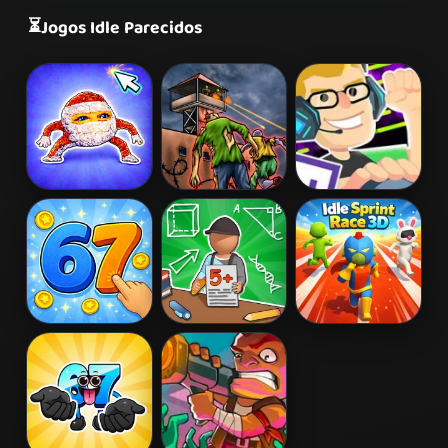
⏳
Jogos Idle Parecidos
Goo Goo Gaga
We Will Not
Twitchie
Clicker
Survive
Clicker
67 Clicker Tap
School
Idle Sprint
Tap
simulator: My
Race 3D
school