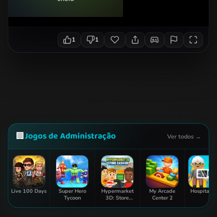
1
1
Jogos de Administração
🏢
Ver todos →
Live 100 Days
Super Hero
Hypermarket
My Arcade
Hospital In
Tycoon
3D: Store
Center 2
Cashier