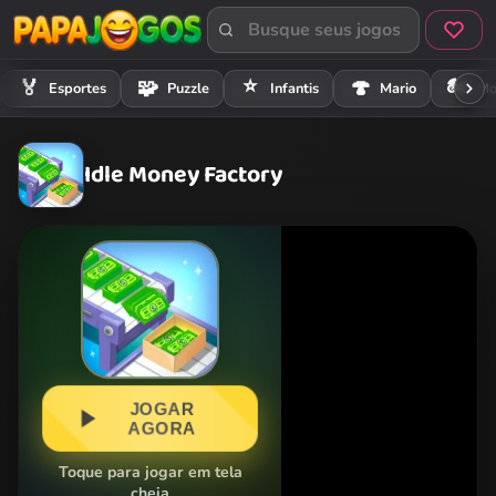
⭐
🏍️
🏅
🧩
🍄
Esportes
Puzzle
Infantis
Mario
Mo
Idle Money Factory
JOGAR
AGORA
Toque para jogar em tela
cheia