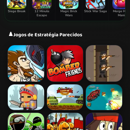
Siege Break
12 Minute
Magic Brick
Stick War Saga
Merge Hom
Escape
Wars
Mania
♟️
Jogos de Estratégia Parecidos
Age of War
Bomber Friends
Tiny Rifles
Warriors
Clash of
Battle Boats.io
League
Armour