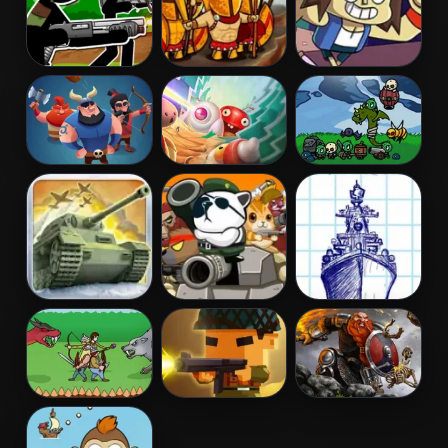
Stickman
Heroes of
Parking Lot
Army: The
Myths Warriors
Wars
Resistance
of Gods
Clash of
Apple
Castle Defense
Vikings
Defender
Online
1941 Frozen
Metal Animal
Sea Battleship
Front
Vikings vs
Blocky Squad
Slash Arena
Monsters
Online