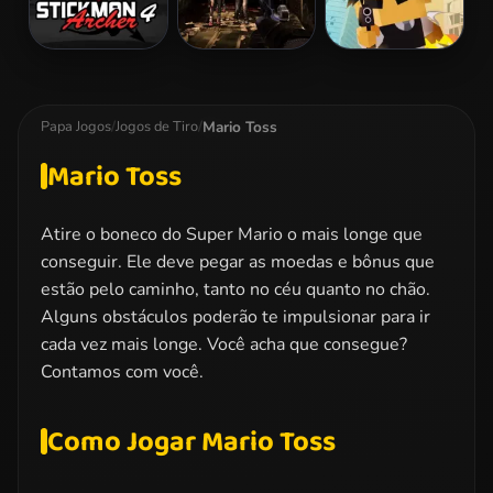
Stickman
Zombie
Hitman Rush
Archer 4
Dungeon
Challenge
Mario Toss
Papa Jogos
/
Jogos de Tiro
/
Mario Toss
Atire o boneco do Super Mario o mais longe que
conseguir. Ele deve pegar as moedas e bônus que
estão pelo caminho, tanto no céu quanto no chão.
Alguns obstáculos poderão te impulsionar para ir
cada vez mais longe. Você acha que consegue?
Contamos com você.
Como Jogar Mario Toss