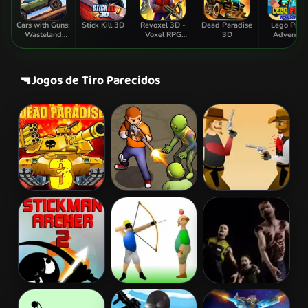
Cars with Guns:
Stick Kill 3D
Revoxel 3D -
Dead Paradise
Lego Pirat
Wasteland
Voxel RPG
3D
Adventur
Showdown
Shooter
🔫
Jogos de Tiro Parecidos
Dead Paradise
Zombie
Gunblood
3
Survival
Stickman
Apple Shooter
Zombie