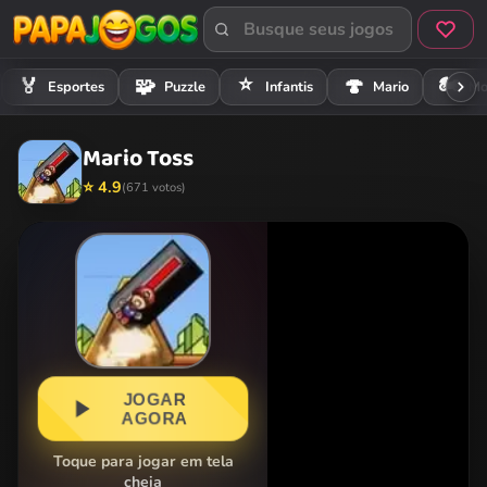
⭐
🏍️
🏅
🧩
🍄
Esportes
Puzzle
Infantis
Mario
Mo
Mario Toss
⭐ 4.9
(671 votos)
JOGAR
AGORA
Toque para jogar em tela
cheia