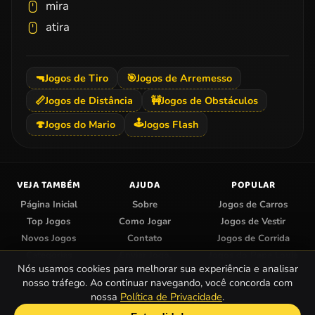
mira
atira
🔫
Jogos de Tiro
🎯
Jogos de Arremesso
📏
Jogos de Distância
🚧
Jogos de Obstáculos
🕹️
🍄
Jogos do Mario
Jogos Flash
VEJA TAMBÉM
AJUDA
POPULAR
Página Inicial
Sobre
Jogos de Carros
Top Jogos
Como Jogar
Jogos de Vestir
Novos Jogos
Contato
Jogos de Corrida
Categorias
Enviar Jogo
Jogos do Papa Louie
Nós usamos cookies para melhorar sua experiência e analisar
Centro de Privacidade
Jogos de Colorir
nosso tráfego. Ao continuar navegando, você concorda com
nossa
Política de Privacidade
.
© 2026 Papa Jogos — Jogos Online Grátis.