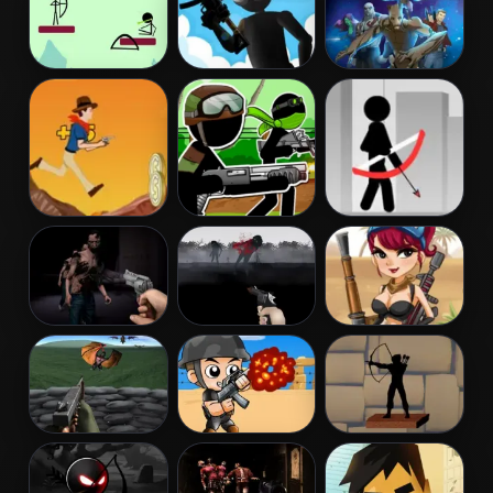
Archer 2
Invasion
Archery
Tactical Squad
Galactic Run
Guardians
Galaxy
Cowboy Shoot
Stickman
Stickman
Zombies
Army: The
Archer Online
Resistance
Dead City
Run Into Death
Mummy Hunter
Tower Defense
Captain War:
Shadow
vs Monsters
Zombie Killer
Archers