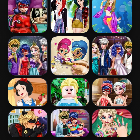
Restaurant
Birthday Cake
Dentist
Pregnant
Princess
Barbie
Dotted Girl
Coachella Style
Mermaid
Emergency
Dress 1
Princess
Couples New
Shimmer and
Ladybug
Year Party
Shine Coloring
Wedding Royal
Book
Guests
Snow White
Lego Princesses
Ladybug Sauna
Patchwork
Realife
Dress