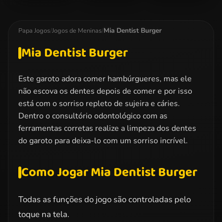
Miraculous
Dotted Girl
Elsa Christmas
Ladybug
Family Day
Manicure
Kissing
Mia Dentist Burger
Papa Jogos
/
Jogos de Meninas
/
Mia Dentist Burger
Este garoto adora comer hambúrgueres, mas ele
não escova os dentes depois de comer e por isso
está com o sorriso repleto de sujeira e cáries.
Dentro o consultório odontológico com as
ferramentas corretas realize a limpeza dos dentes
do garoto para deixa-lo com um sorriso incrível.
Como Jogar Mia Dentist Burger
Todas as funções do jogo são controladas pelo
toque na tela.