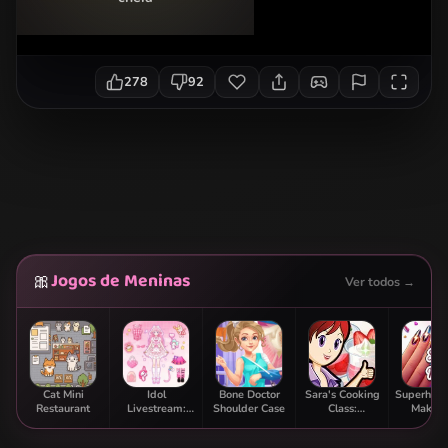
278
92
Jogos de Meninas
🎀
Ver todos →
Cat Mini
Idol
Bone Doctor
Sara's Cooking
Superhero
Restaurant
Livestream:
Shoulder Case
Class:
Makeov
Doll Dress Up
Strawberry
Parfait