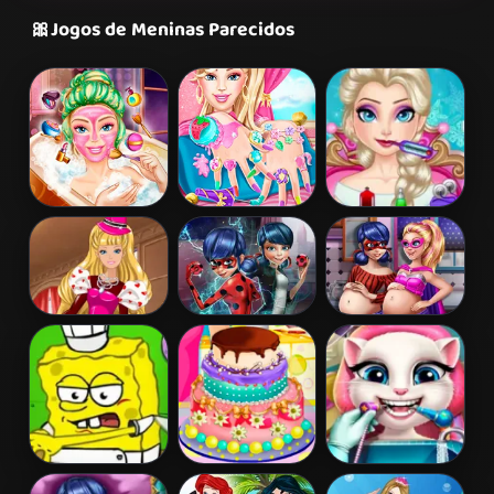
🎀
Jogos de Meninas Parecidos
Barbie Beauty
Barbie Nails
Elsa Frozen
Bath
Spa
Brain Surgery
Barbie's
Ladybug Secret
Hero Dolls
Valentine's
Mission
Pregnant BFFs
Patchwork
Dress
Spongebob
Barbies
Angela Real