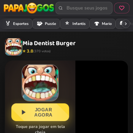
⭐
🏍️
🏅
🧩
🍄
Esportes
Puzzle
Infantis
Mario
Mo
Mia Dentist Burger
⭐ 3.8
(370 votos)
JOGAR
AGORA
Toque para jogar em tela
cheia