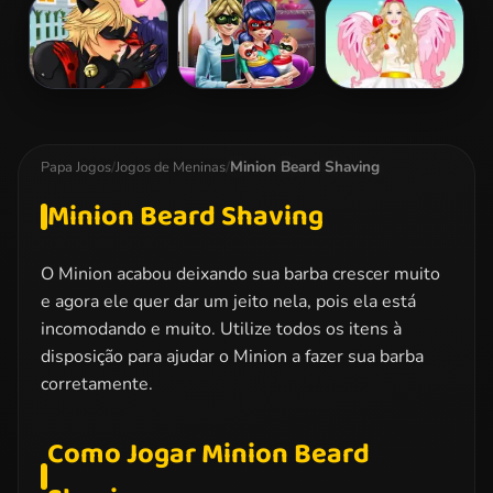
Snow White
Lego Princesses
Ladybug Sauna
Patchwork
Realife
Dress
Miraculous
Dotted Girl
Barbie Love
Ladybug
Family Day
Dress Up
Kissing
Minion Beard Shaving
Papa Jogos
/
Jogos de Meninas
/
Minion Beard Shaving
O Minion acabou deixando sua barba crescer muito
e agora ele quer dar um jeito nela, pois ela está
incomodando e muito. Utilize todos os itens à
disposição para ajudar o Minion a fazer sua barba
corretamente.
Como Jogar Minion Beard