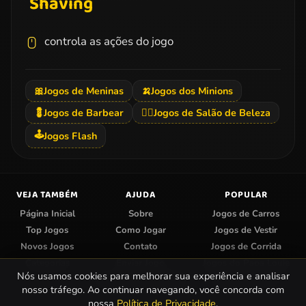
Shaving
controla as ações do jogo
🎀
Jogos de Meninas
🍌
Jogos dos Minions
💈
Jogos de Barbear
💇‍♀️
Jogos de Salão de Beleza
🕹️
Jogos Flash
VEJA TAMBÉM
AJUDA
POPULAR
Página Inicial
Sobre
Jogos de Carros
Top Jogos
Como Jogar
Jogos de Vestir
Novos Jogos
Contato
Jogos de Corrida
Categorias
Enviar Jogo
Jogos do Papa Louie
Nós usamos cookies para melhorar sua experiência e analisar
Centro de Privacidade
Jogos de Colorir
nosso tráfego. Ao continuar navegando, você concorda com
nossa
Política de Privacidade
.