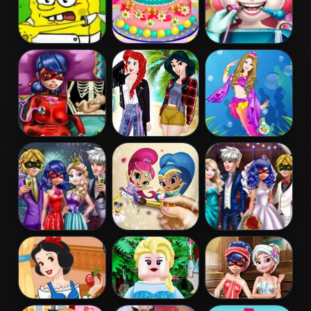
Spongebob
Barbies
Angela Real
Restaurant
Birthday Cake
Dentist
Pregnant
Princess
Barbie
Dotted Girl
Coachella Style
Mermaid
Emergency
Dress 1
Princess
Couples New
Shimmer and
Ladybug
Year Party
Shine Coloring
Wedding Royal
Book
Guests