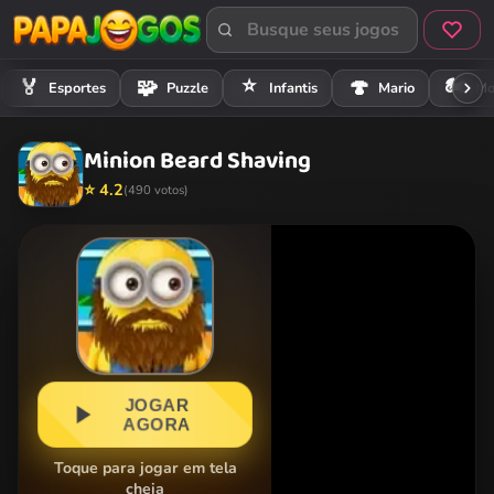
⭐
🏍️
🏅
🧩
🍄
Esportes
Puzzle
Infantis
Mario
Mo
Minion Beard Shaving
⭐ 4.2
(490 votos)
JOGAR
AGORA
Toque para jogar em tela
cheia