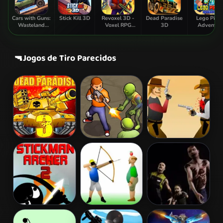
Cars with Guns:
Stick Kill 3D
Revoxel 3D -
Dead Paradise
Lego Pirat
Wasteland
Voxel RPG
3D
Adventur
Showdown
Shooter
🔫
Jogos de Tiro Parecidos
Dead Paradise
Zombie
Gunblood
3
Survival
Stickman
Apple Shooter
Zombie