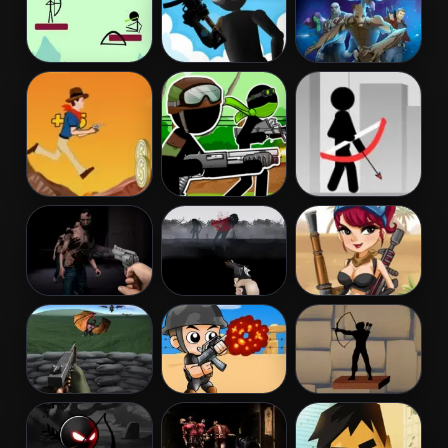
Archer 2
Invasion
Archery
Tactical Squad
Galactic Run
Guardians
Galaxy
Cowboy Shoot
Stickman
Stickman
Zombies
Army: The
Archer Online
Resistance
Dead City
Run Into Death
Mummy Hunter
Tower Defense
Captain War:
Shadow
vs Monsters
Zombie Killer
Archers