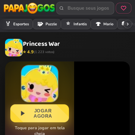
⭐
🏍️
🏅
🧩
🍄
Esportes
Puzzle
Infantis
Mario
Mo
Princess War
⭐ 4.9
(1.223 votos)
JOGAR
AGORA
Toque para jogar em tela
cheia