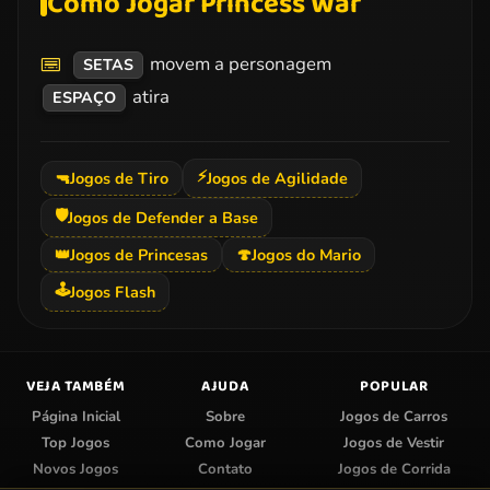
Como Jogar Princess War
movem a personagem
SETAS
atira
ESPAÇO
⚡
🔫
Jogos de Tiro
Jogos de Agilidade
🛡️
Jogos de Defender a Base
👑
Jogos de Princesas
🍄
Jogos do Mario
🕹️
Jogos Flash
VEJA TAMBÉM
AJUDA
POPULAR
Página Inicial
Sobre
Jogos de Carros
Top Jogos
Como Jogar
Jogos de Vestir
Novos Jogos
Contato
Jogos de Corrida