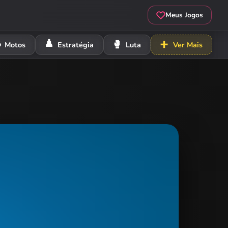
Meus Jogos
️
♟️
🥊
➕
Motos
Estratégia
Luta
Ver Mais