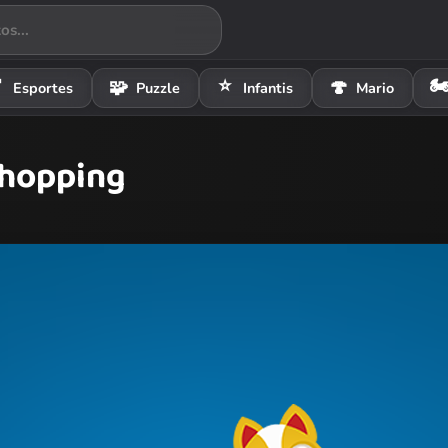
⭐
🏍

🧩
🍄
Esportes
Puzzle
Infantis
Mario
Shopping