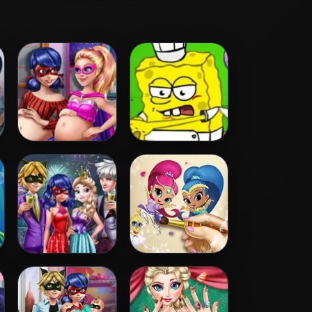
Hero Dolls
Spongebob
Pregnant BFFs
Restaurant
Couples New Year
Shimmer and
Party
Shine Coloring
Book