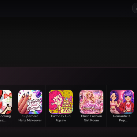
Cooking
Superhero
Birthday Girl
Blush Fashion
Romantic K
ss:
Nails Makeover
Jigsaw
Girl Room
Pop
berry
Transformation
fait