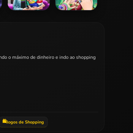
Dotted Girl
Elsa Christmas
Family Day
Manicure
ando o máximo de dinheiro e indo ao shopping
🛍️
Jogos de Shopping