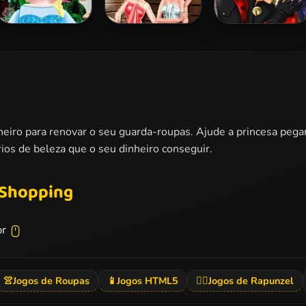
Lego Princesses
Ladybug Sauna
Miraculous
Realife
Ladybug Kissing
heiro para renovar o seu guarda-roupas. Ajude a princesa peg
ios de beleza que o seu dinheiro conseguir.
 Shopping
or
👚
Jogos de Roupas
📱
Jogos HTML5
👱‍♀️
Jogos de Rapunzel