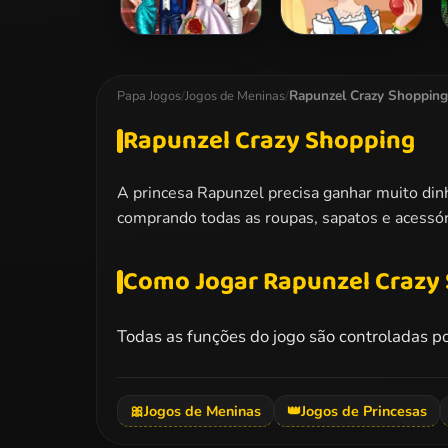
Ladybug
Snow White
Wedding Royal
Patchwork Dress
Guests
Rapunzel Crazy Shopping
Papa Jogos
/
Jogos de Meninas
/
Rapunzel Crazy Shopping
A princesa Rapunzel precisa ganhar muito din
comprando todas as roupas, sapatos e acessór
Como Jogar Rapunzel Crazy
Todas as funções do jogo são controladas p
🎀
Jogos de Meninas
👑
Jogos de Princesas