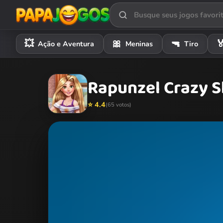
💥
🎀
🔫

Ação e Aventura
Meninas
Tiro
Rapunzel Crazy 
⭐ 4.4
(65 votos)