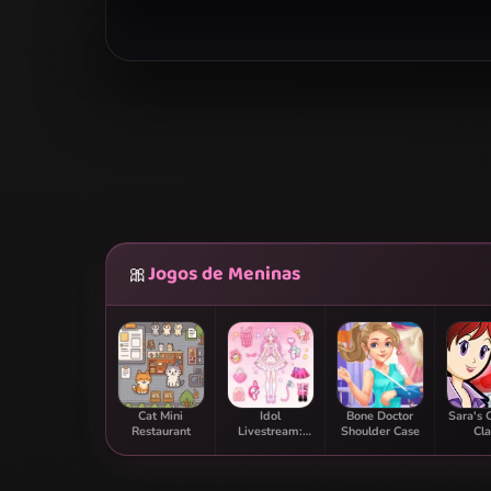
Jogos de Meninas
🎀
Cat Mini
Idol
Bone Doctor
Sara's 
Restaurant
Livestream:
Shoulder Case
Cla
Doll Dress Up
Straw
Par