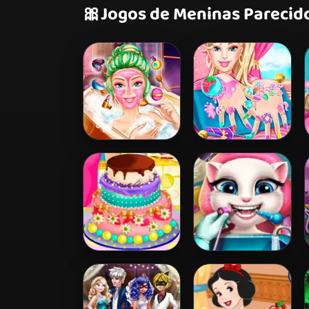
🎀
Jogos de Meninas Parecid
Barbie Beauty
Barbie Nails Spa
Bath
Barbies Birthday
Angela Real
Cake
Dentist