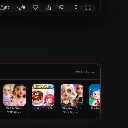
57
8
Ver todos →
Sid & Ginny
Cake Art 3D
Stardom Alt-
Barber Shop
LOL S
Y2K Glam
Girls Fashion
Inst
Clash
Duel
Di