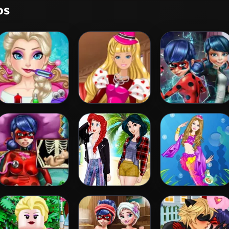
os
Elsa Frozen Brain
Barbie's
Ladybug Secret
Surgery
Valentine's
Mission
Patchwork Dress
Pregnant Dotted
Princess
Barbie Mermaid
Girl Emergency
Coachella Style
Princess
Dress 1