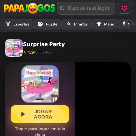
⭐
🏍️
🏅
🧩
🍄
Esportes
Puzzle
Infantis
Mario
Mo
Surprise Party
⭐ 4.9
(565 votos)
JOGAR
AGORA
Toque para jogar em tela
cheia