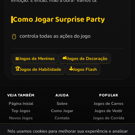
emoção. E então, mão a obra? Vamos lá.
Como Jogar Surprise Party
controla todas as ações do jogo
🛋️
🎀
Jogos de Meninas
Jogos de Decoração
🏆
🕹️
Jogos de Habilidade
Jogos Flash
VEJA TAMBÉM
AJUDA
POPULAR
Página Inicial
Sobre
Jogos de Carros
Top Jogos
Como Jogar
Jogos de Vestir
Novos Jogos
Contato
Jogos de Corrida
Categorias
Enviar Jogo
Jogos do Papa Louie
Nós usamos cookies para melhorar sua experiência e analisar
Centro de Privacidade
Jogos de Colorir