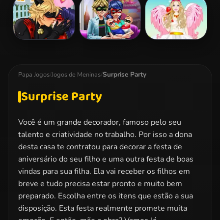
Snow White
Lego Princesses
Ladybug Sauna
Patchwork
Realife
Dress
Miraculous
Dotted Girl
Barbie Love
Ladybug
Family Day
Dress Up
Kissing
Surprise Party
Papa Jogos
/
Jogos de Meninas
/
Surprise Party
Você é um grande decorador, famoso pelo seu
talento e criatividade no trabalho. Por isso a dona
desta casa te contratou para decorar a festa de
aniversário do seu filho e uma outra festa de boas
vindas para sua filha. Ela vai receber os filhos em
breve e tudo precisa estar pronto e muito bem
preparado. Escolha entre os itens que estão a sua
disposição. Esta festa realmente promete muita