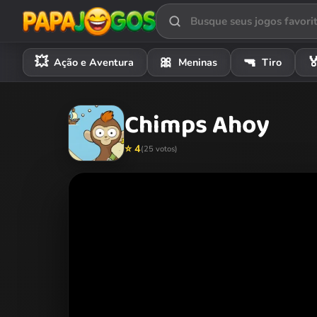
💥
🎀
🔫

Ação e Aventura
Meninas
Tiro
Chimps Ahoy
⭐ 4
(25 votos)