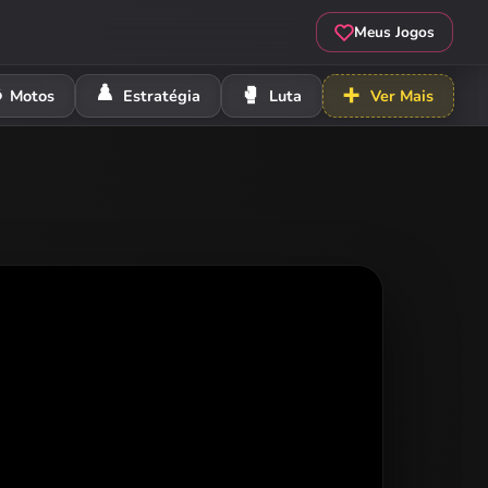
Meus Jogos
️
♟️
🥊
➕
Motos
Estratégia
Luta
Ver Mais