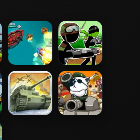
Battle Boats.io
Stickman Army:
The Resistance
1941 Frozen
Metal Animal
Front