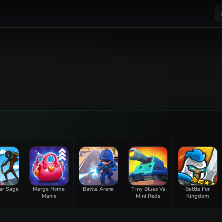
ar Saga
Merge Home
Battle Arena
Tiny Blues Vs
Battle For
Mania
Mini Reds
Kingdom