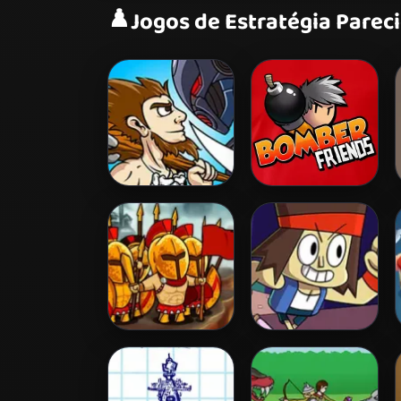
♟️
Jogos de Estratégia Parec
Age of War
Bomber Friends
Heroes of Myths
Parking Lot Wars
Warriors of Gods