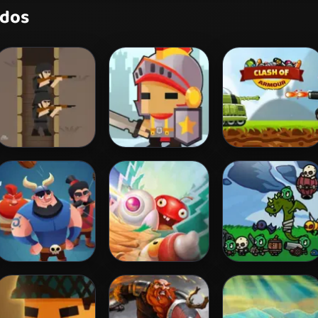
idos
Tiny Rifles
Warriors League
Clash of Armour
Clash of Vikings
Apple Defender
Castle Defense
Online