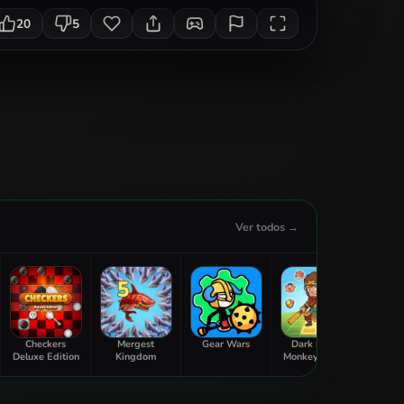
20
5
Ver todos →
Checkers
Mergest
Gear Wars
Dark Myth:
Mini Di
Deluxe Edition
Kingdom
Monkey Merge