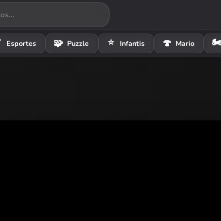
⭐
🏍

🧩
🍄
Esportes
Puzzle
Infantis
Mario