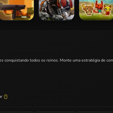
Blocky Squad
Slash Arena
Paper Craft Wars
Online
es conquistando todos os reinos. Monte uma estratégia de co
or