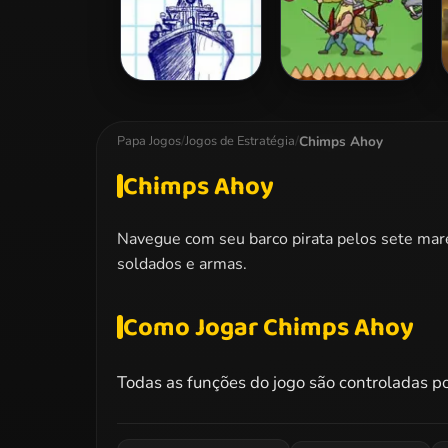
Sea Battleship
Vikings vs
Monsters
Chimps Ahoy
Papa Jogos
/
Jogos de Estratégia
/
Chimps Ahoy
Navegue com seu barco pirata pelos sete mar
soldados e armas.
Como Jogar Chimps Ahoy
Todas as funções do jogo são controladas p