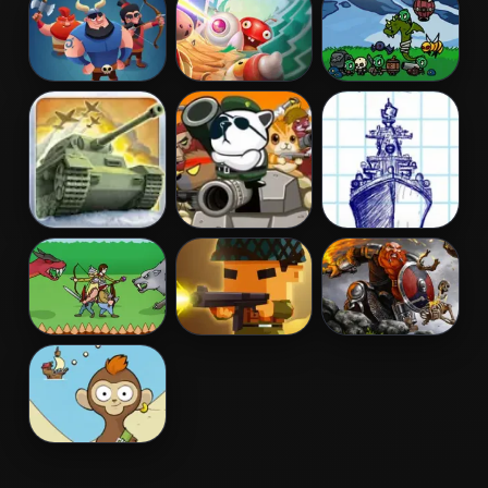
Army: The
Myths Warriors
Wars
Resistance
of Gods
Clash of
Apple
Castle Defense
Vikings
Defender
Online
1941 Frozen
Metal Animal
Sea Battleship
Front
Vikings vs
Blocky Squad
Slash Arena
Monsters
Online
Chimps Ahoy