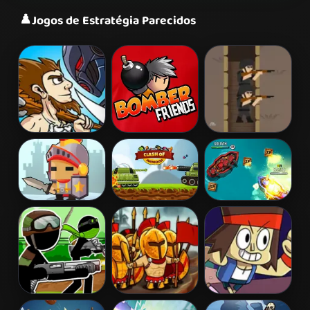
♟️
Jogos de Estratégia Parecidos
Age of War
Bomber Friends
Tiny Rifles
Warriors
Clash of
Battle Boats.io
League
Armour
Stickman
Heroes of
Parking Lot