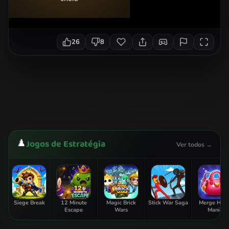
26
8
♟️
Jogos de Estratégia
Ver todos →
Siege Break
12 Minute
Magic Brick
Stick War Saga
Merge Hom
Escape
Wars
Mania