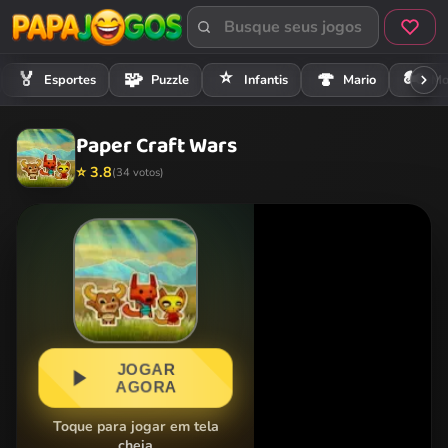
⭐
🏍️
🏅
🧩
🍄
Esportes
Puzzle
Infantis
Mario
Mo
Paper Craft Wars
⭐ 3.8
(34 votos)
JOGAR
AGORA
Toque para jogar em tela
cheia