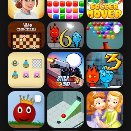
Cook and
Jewels Match
Soccer Mover
🖥️
Match: Sara's
2015
Adventure
Checkers
Fireboy And
Bubbles
Watergirl 6
Extreme
Fairy Tales
Animal Memory
Stick Kill 3D
Fireboy and
🖥️
Game
Watergirl 3 Ice
Temple