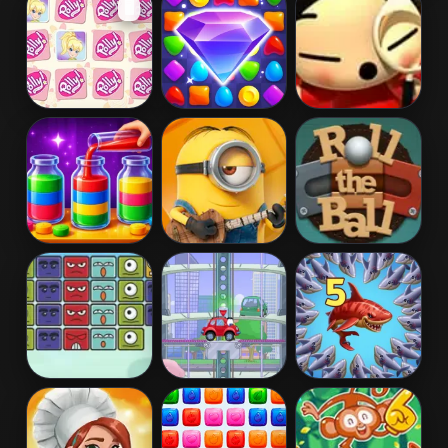
🖥️
Difícil Do
Ladybug Puzzle
Mundo
Polly Pocket
Skydom
Jogo de
Memory
Memória Pucca
Magic Water
Minion Jigsaw
Roll The Ball
Sort: Color
Puzzle
Online
Puzzle
Block
Wheely 2
Mergest
Destroyer
Kingdom