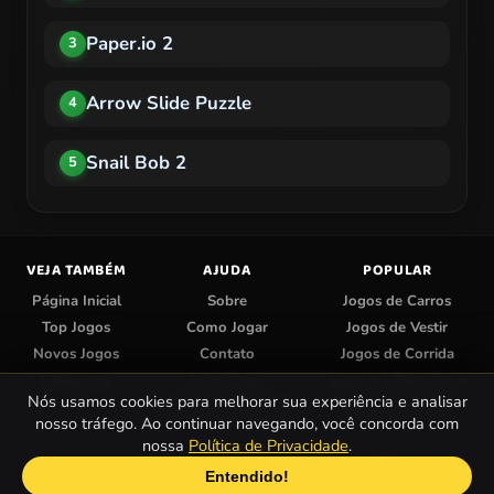
Paper.io 2
3
Arrow Slide Puzzle
4
Snail Bob 2
5
VEJA TAMBÉM
AJUDA
POPULAR
Página Inicial
Sobre
Jogos de Carros
Top Jogos
Como Jogar
Jogos de Vestir
Novos Jogos
Contato
Jogos de Corrida
Categorias
Enviar Jogo
Jogos do Papa Louie
Nós usamos cookies para melhorar sua experiência e analisar
Centro de Privacidade
Jogos de Colorir
nosso tráfego. Ao continuar navegando, você concorda com
nossa
Política de Privacidade
.
© 2026 Papa Jogos — Jogos Online Grátis.
Entendido!