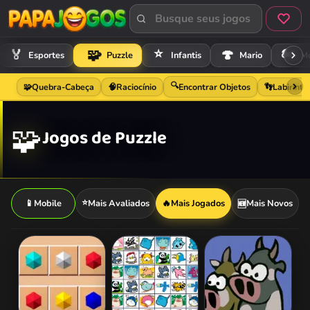
⭐
🏍️
🧩
🏅
🍄
Esportes
Puzzle
Infantis
Mario
Mo
🔍
🧩
Quebra-Cabeça
🧠
Raciocínio
Encontrar Objetos
👣
Labirinto
🧩
Jogos de Puzzle
⭐
📱
Mobile
Mais Avaliados
🔥
Mais Jogados
Mais Novos
🆕