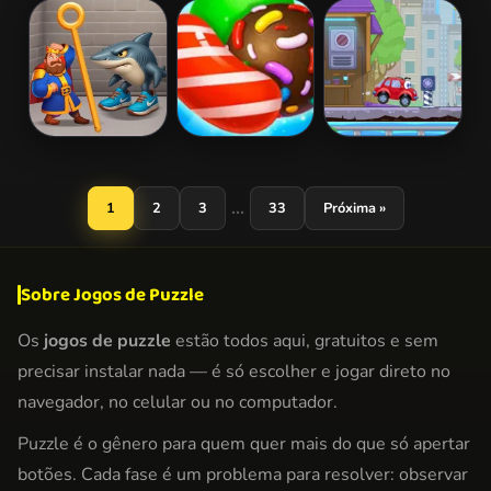
Red Ball 2 the
Isoball
Sofia And
King
Friends Jigsaw
Puzzle
Royal Pin
Candy Time
Wheely 4 -
Saga
Time Travel
...
1
2
3
33
Próxima »
Sobre Jogos de Puzzle
Os
jogos de puzzle
estão todos aqui, gratuitos e sem
precisar instalar nada — é só escolher e jogar direto no
navegador, no celular ou no computador.
Puzzle é o gênero para quem quer mais do que só apertar
botões. Cada fase é um problema para resolver: observar