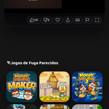
16
2
🏃
Jogos de Fuga Parecidos
Money Movers
Adam and Eve
Money Movers