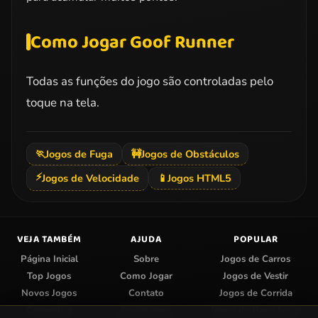
Como Jogar Goof Runner
Todas as funções do jogo são controladas pelo
toque na tela.
🏃
Jogos de Fuga
🚧
Jogos de Obstáculos
⚡
Jogos de Velocidade
📱
Jogos HTML5
VEJA TAMBÉM
AJUDA
POPULAR
Página Inicial
Sobre
Jogos de Carros
Top Jogos
Como Jogar
Jogos de Vestir
Novos Jogos
Contato
Jogos de Corrida
Categorias
Enviar Jogo
Jogos do Papa Louie