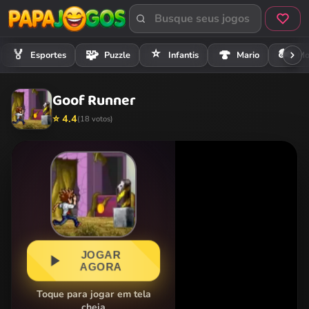
⭐
🏍️
🏅
🧩
🍄
Esportes
Puzzle
Infantis
Mario
Mo
Goof Runner
⭐ 4.4
(18 votos)
JOGAR
AGORA
Toque para jogar em tela
cheia