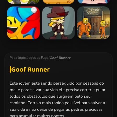
Soldier Rush
Scary Run
Jurassic Run!
Fuga do Motim
Monster Hunter
Prison Twins
Goof Runner
Papa Jogos
/
Jogos de Fuga
/
Goof Runner
Este jovem está sendo perseguido por pessoas do
mal e para salvar sua vida ele precisa correr e pular
todos os obstáculos que surgirem pelo seu
caminho. Corra o mais rápido possível para salvar a
sua vida e não deixe de pegar as pedras preciosas
para acumular muitos pontos.