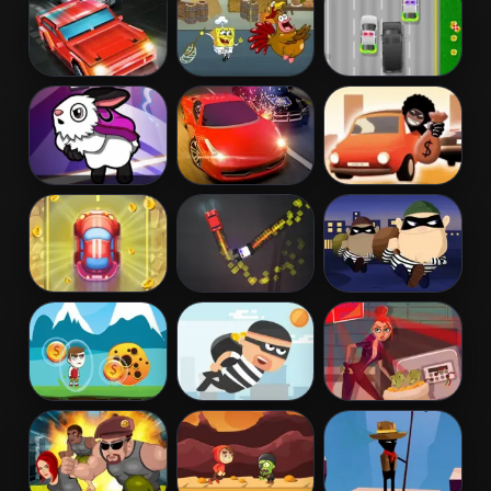
2
2
Car vs Cops
Bob Esponja:
The Heist
Online
Quirky Turkey
Dr. Colosso on
Street Pursuit
Escape The
the Run
Fuzz
Candy Car
Cop Chase
Robbers in
Escape
Town
Danger Sense
City Theft
Floor Jumper
Escape