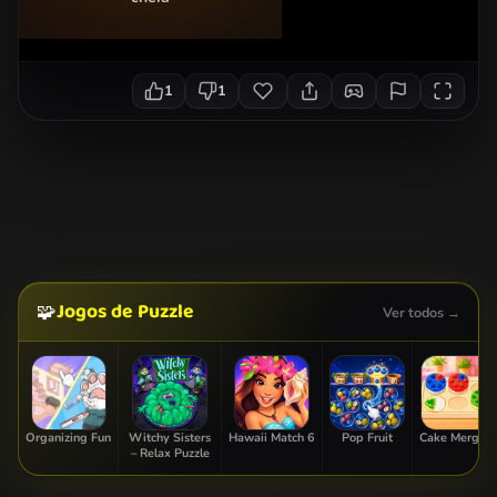
1
1
Jogos de Puzzle
🧩
Ver todos →
Organizing Fun
Witchy Sisters
Hawaii Match 6
Pop Fruit
Cake Merge 2
– Relax Puzzle