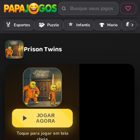
⭐
🏍️
🏅
🧩
🍄
Esportes
Puzzle
Infantis
Mario
Mo
Prison Twins
JOGAR
AGORA
Toque para jogar em tela
cheia