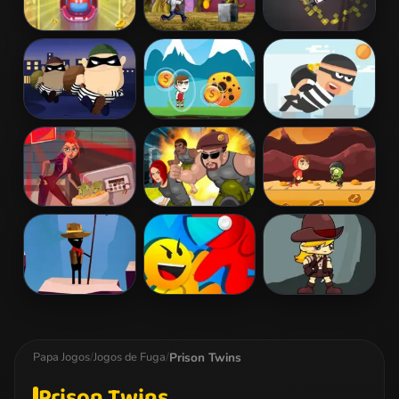
Candy Car
Goof Runner
Cop Chase
Escape
Robbers in
Danger Sense
City Theft
Town
Floor Jumper
Soldier Rush
Scary Run
Escape
Jurassic Run!
Fuga do Motim
Monster Hunter
Prison Twins
Papa Jogos
/
Jogos de Fuga
/
Prison Twins