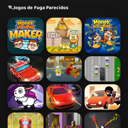
🏃
Jogos de Fuga Parecidos
Money Movers
Adam and Eve
Money Movers
2
2
Car vs Cops
Bob Esponja:
The Heist
Online
Quirky Turkey
Dr. Colosso on
Street Pursuit
Escape The
the Run
Fuzz